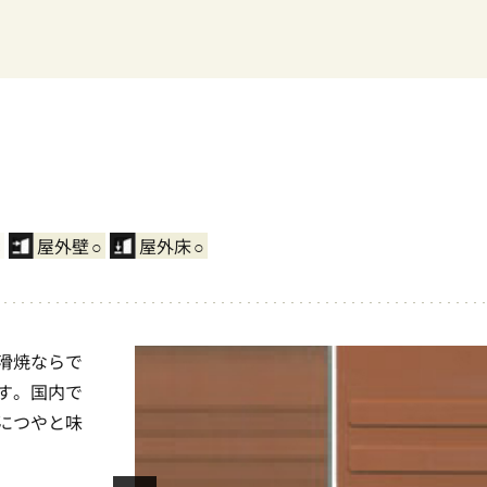
×
屋外壁
○
屋外床
○
滑焼ならで
す。国内で
につやと味