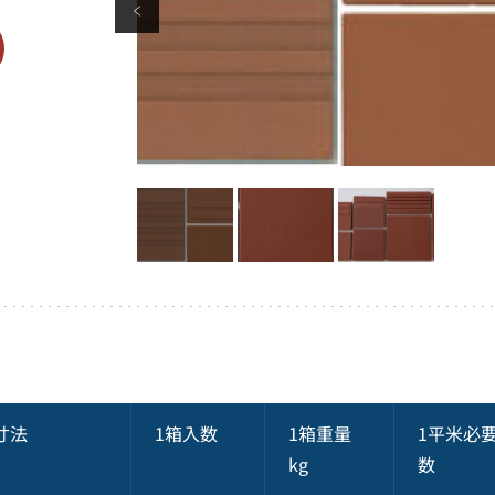
寸法
1箱入数
1箱重量
1平米必
kg
数