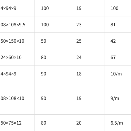
94×94×9
100
19
100
108×108×9.5
100
23
81
150×150×10
50
25
42
224×60×10
80
24
67
94×94×9
90
18
10/m
108×108×10
90
19
9/m
150×75×12
80
20
6.5/m